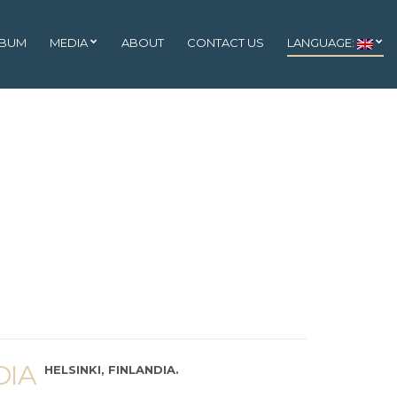
LBUM
MEDIA
ABOUT
CONTACT US
LANGUAGE:
DIA
HELSINKI, FINLANDIA.