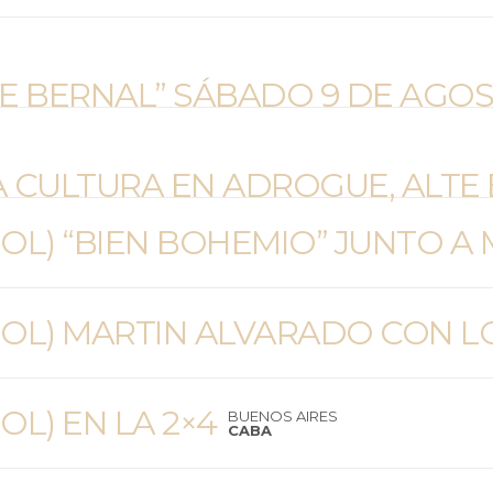
DE BERNAL” SÁBADO 9 DE AGOS
A CULTURA EN ADROGUE, ALTE
OL) “BIEN BOHEMIO” JUNTO A
OL) MARTIN ALVARADO CON L
OL) EN LA 2×4
BUENOS AIRES
CABA